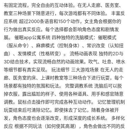
有固定流程，完全自由的互动体验。在无人走廊、医务室、
教室三种场景下随意进行，每次游戏都有不同体验。 丰富反
应系统 超过2000条语音和150个动作，女主角会根据你的
行为做出真实反应。每个选择都会影响角色态度和剧情发
展。 催眠app公寓系统 四种独特的洗脑模式：催眠模式
（服从命令）、麻痹模式（控制身体）、常识改变（认知扭
曲）、发情模式（性格转变）。 流畅动画表现 独特的2D与
3D结合技术，实现流畅自然的动画效果。吹气、吐息、喷水
等细节都有真实呈现。 玩法细节 三大游戏场景 在无人的走
廊、医务室的床、上课时教室等三种场合下进行玩耍，每个
场景都有独特的氛围和玩法。 完整调教系统 洗脑后可以脱
掉衣服，露出尴尬的样子、使用各种道具、用手和感官随意
调教。鼠标点击操作即可完成各种互动动作。 记忆管理机制
玩耍结束后可清除记忆。即使抹去了记忆，随着身体被开
发，角色态度也会逐渐改变，形成深度的成长系统。 多样化
反应 根据不同玩法（如何使其高潮），角色会做出不同的反