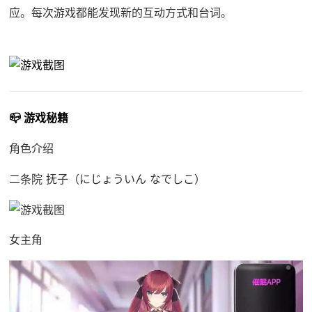
应。每次游戏都能发现新的互动方式和台词。
📪 游戏秘籍
角色介绍
二条院 抚子（にじょういん なでしこ）
女主角