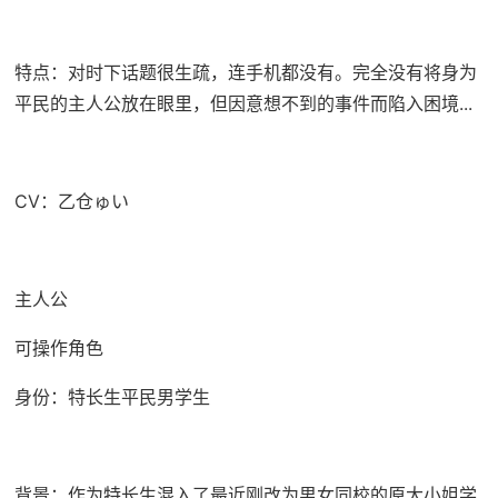
特点：对时下话题很生疏，连手机都没有。完全没有将身为
平民的主人公放在眼里，但因意想不到的事件而陷入困境...
CV：乙仓ゅい
主人公
可操作角色
身份：特长生平民男学生
背景：作为特长生混入了最近刚改为男女同校的原大小姐学